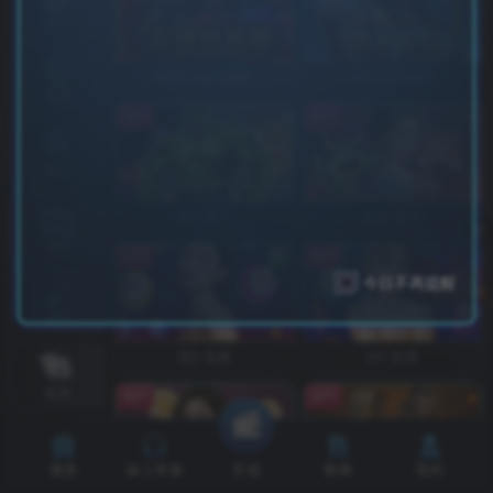
9
電子
,
ATG-古神巴風特
ATG-戰神賽特
彩票
熱門
熱門
體育
KT-電子
ATG-電子
棋牌
熱門
熱門
check_box_outline_blank
今日不再提醒
捕魚
GC-彩票
GT-彩票
賓果
熱門
熱門
熱門
優惠
線上客服
存提
帳務
我的